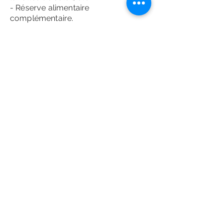
- Réserve alimentaire
complémentaire.
Bâtons
Les bâtons sont autorisés sur
l’intégralité du parcours. Si le
coureur choisit de prendre le
départ avec des bâtons, il devra les
garder tout au long de course. Il ne
peut partir sans
et en récupérer durant la course,
sous peine de sanction
Retrouvez toutes les informations
pratiques (ravitaillement, contrôle,
secours etc.) dans le règlement de
la course en cliquant ci-dessous:
REGLEMENT 2026